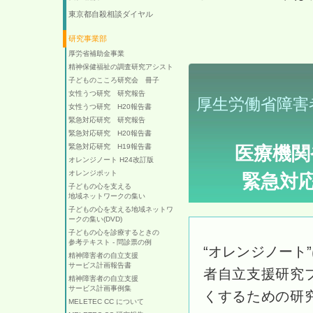
東京都自殺相談ダイヤル
研究事業部
厚労省補助金事業
精神保健福祉の調査研究アシスト
子どものこころ研究会 冊子
女性うつ研究 研究報告
厚生労働省障害
女性うつ研究 H20報告書
緊急対応研究 研究報告
緊急対応研究 H20報告書
緊急対応研究 H19報告書
医療機関
オレンジノート H24改訂版
オレンジポット
緊急対
子どもの心を支える
地域ネットワークの集い
子どもの心を支える地域ネットワ
ークの集い(DVD)
子どもの心を診療するときの
参考テキスト - 問診票の例
“オレンジノート
精神障害者の自立支援
サービス計画報告書
者自立支援研究
精神障害者の自立支援
サービス計画事例集
くするための研
MELETEC CC について