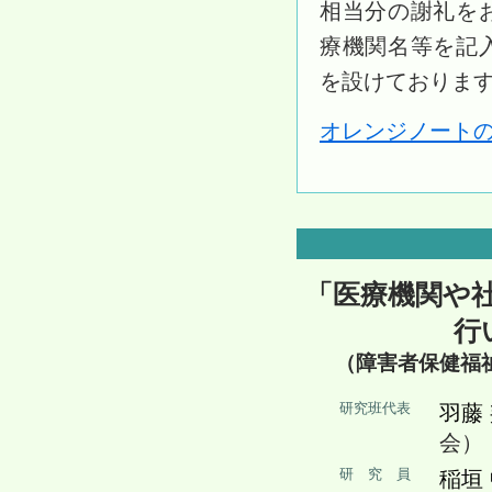
相当分の謝礼を
療機関名等を記
を設けておりま
オレンジノートの
「医療機関や
行
（障害者保健福
研究班代表
羽藤
会）
研 究 員
稲垣