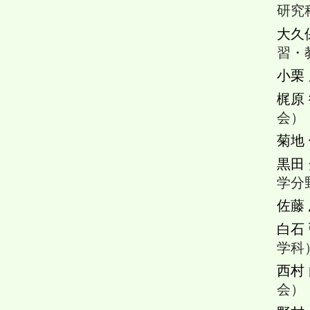
研究
大久
習・
小栗
梶原
会）
菊地
黒田
学分
佐藤
白石
学科
西村
会）