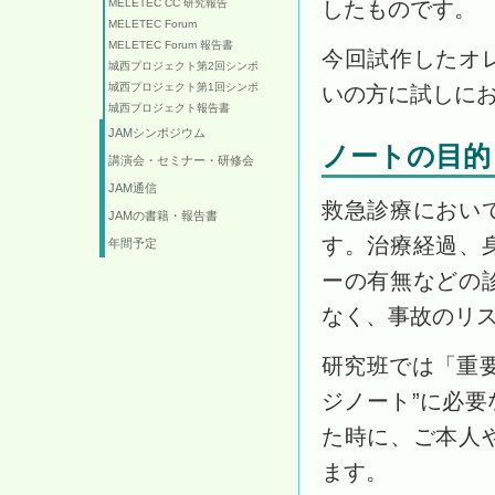
したものです。
MELETEC CC 研究報告
MELETEC Forum
MELETEC Forum 報告書
今回試作したオ
城西プロジェクト第2回シンポ
城西プロジェクト第1回シンポ
いの方に試しに
城西プロジェクト報告書
JAMシンポジウム
ノートの目的
講演会・セミナー・研修会
JAM通信
救急診療におい
JAMの書籍・報告書
す。治療経過、
年間予定
ーの有無などの
なく、事故のリ
研究班では「重
ジノート”に必
た時に、ご本人
ます。