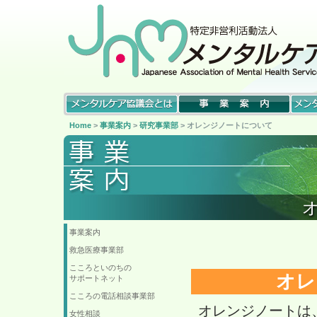
Home
>
事業案内
>
研究事業部
> オレンジノートについて
事業案内
救急医療事業部
こころといのちの
オレ
サポートネット
こころの電話相談事業部
オレンジノートは
女性相談