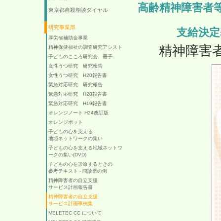
高齢精神障害者
東京都自殺相談ダイヤル
研究事業部
支給決定
厚労省補助金事業
精神障害
精神保健福祉の調査研究アシスト
子どものこころ研究会 冊子
女性うつ研究 研究報告
女性うつ研究 H20報告書
緊急対応研究 研究報告
緊急対応研究 H20報告書
緊急対応研究 H19報告書
オレンジノート H24改訂版
オレンジポット
子どもの心を支える
地域ネットワークの集い
子どもの心を支える地域ネットワ
ークの集い(DVD)
子どもの心を診療するときの
参考テキスト - 問診票の例
精神障害者の自立支援
サービス計画報告書
精神障害者の自立支援
サービス計画事例集
MELETEC CC について