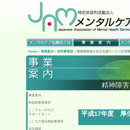
Home
>
事業案内
>
研究事業部
> 精神障害者の自立支援サービス計画
精神障害
事業案内
救急医療事業部
こころといのちの
平成17年度 
サポートネット
こころの電話相談事業部
女性相談